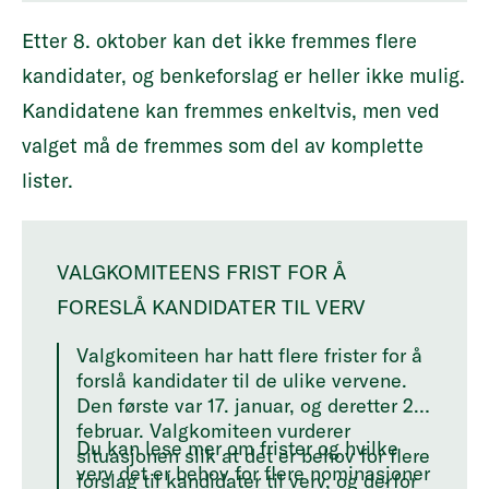
Etter 8. oktober kan det ikke fremmes flere
kandidater, og benkeforslag er heller ikke mulig.
Kandidatene kan fremmes enkeltvis, men ved
valget må de fremmes som del av komplette
lister.
VALGKOMITEENS FRIST FOR Å
FORESLÅ KANDIDATER TIL VERV
Valgkomiteen har hatt flere frister for å
forslå kandidater til de ulike vervene.
Den første var 17. januar, og deretter 28.
februar. Valgkomiteen vurderer
Du kan lese mer om frister og hvilke
situasjonen slik at det er behov for flere
verv det er behov for flere nominasjoner
forslag til kandidater til verv, og derfor