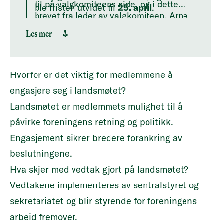
til på
valgkomiteens side
, og i
dette
ble fristen utvidet til
25. april
.
brevet
fra leder av valgkomiteen, Arne
Holen.
Les mer
Hvorfor er det viktig for medlemmene å
engasjere seg i landsmøtet?
Landsmøtet er medlemmets mulighet til å
påvirke foreningens retning og politikk.
Engasjement sikrer bredere forankring av
beslutningene.
Hva skjer med vedtak gjort på landsmøtet?
Vedtakene implementeres av sentralstyret og
sekretariatet og blir styrende for foreningens
arbeid fremover.