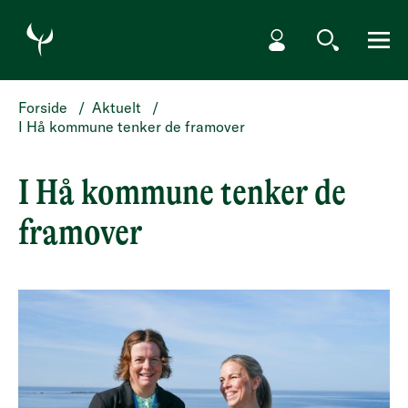
HOPP TIL HOVEDINNHOLD
Min side
Søk
Meny
Forside
/
Aktuelt
/
I Hå kommune tenker de framover
I Hå kommune tenker de
framover