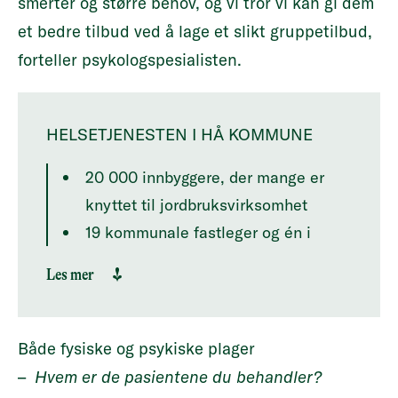
smerter og større behov, og vi tror vi kan gi dem
et bedre tilbud ved å lage et slikt gruppetilbud,
forteller psykologspesialisten.
HELSETJENESTEN I HÅ KOMMUNE
20 000 innbyggere, der mange er
knyttet til jordbruksvirksomhet
19 kommunale fastleger og én i
privat virksomhet
Les mer
ansatte i 2018 en psykolog i
kommunehelsetjenesten, etter å ha
blitt med i prosjektet
Både fysiske og psykiske plager
Primærhelseteam. Psykologen
–
Hvem er de pasientene du behandler?
samarbeider med fastlegene om