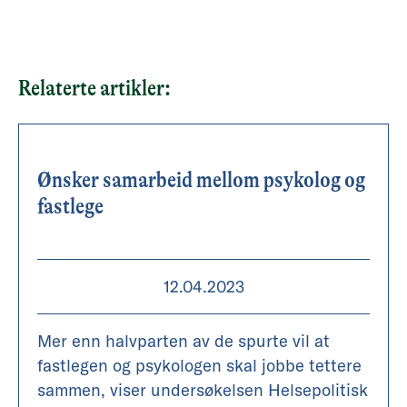
problemer
Med en voksende andel eldre i
befolkning de neste tiårene, trenger
Relaterte artikler:
vi å tenke både nytt, helhetlig og
forebyggende om tiltak for å fremme
psykisk og fysisk helse. En mer
Ønsker samarbeid mellom psykolog og
bærekraftig helsetjeneste med fokus
fastlege
på forebygging og tilgjengelig
tverrfaglig hjelp er viktig og riktig for
både pasienter, de ulike
12.04.2023
yrkesgruppene og for samfunnet
Mer enn halvparten av de spurte vil at
fastlegen og psykologen skal jobbe tettere
sammen, viser undersøkelsen Helsepolitisk