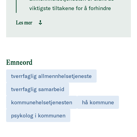
viktigste tiltakene for å forhindre
langtidssykdom og uførhet, ifølge
Les mer
Helsepolitisk barometer for 2023
Psykiske og fysiske plager henger
ofte sammen. Individuelt tilpassede
tilbud der ulike faggrupper som lege
Emneord
og psykolog samarbeider mot felles
mål for å få en bredere forståelse av
tverrfaglig allmennhelsetjeneste
pasientens lidelse og behov er
tverrfaglig samarbeid
hensiktsmessig. En helhetlig
kommunehelsetjenesten
hå kommune
behandling er nyttig for dem med
milde til moderate plager, og kan
psykolog i kommunen
være helt avgjørende for dem med
sammensatte og alvorlige