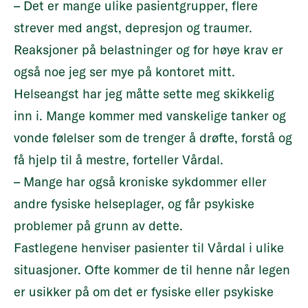
– Det er mange ulike pasientgrupper, flere
helsehjelp til voksne
strever med angst, depresjon og traumer.
har nylig ansatt en psykolog til som
Reaksjoner på belastninger og for høye krav er
jobber med barn og unge
også noe jeg ser mye på kontoret mitt.
har også en psykisk helse- og
Helseangst har jeg måtte sette meg skikkelig
rustjeneste, herunder
inn i. Mange kommer med vanskelige tanker og
Mestringsenheten
vonde følelser som de trenger å drøfte, forstå og
(lavterskeltjeneste) som håndterer
få hjelp til å mestre, forteller Vårdal.
mange med milde og moderate
– Mange har også kroniske sykdommer eller
psykiske plager
andre fysiske helseplager, og får psykiske
legetjenesten har tett samarbeid
problemer på grunn av dette.
med alle kommunale tjenester
Fastlegene henviser pasienter til Vårdal i ulike
situasjoner. Ofte kommer de til henne når legen
er usikker på om det er fysiske eller psykiske