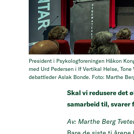
President i Psykologforeningen Håkon Kong
med Urd Pedersen i If Vertikal Helse, Tone
debattleder Aslak Bonde. Foto: Marthe Ber
Skal vi redusere det ø
samarbeid til, svarer 
Av: Marthe Berg Tveten
Bare de siste ti årene