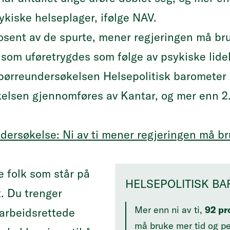
ykiske helseplager, ifølge
NAV
.
rosent av de spurte, mener regjeringen må br
 som uføretrygdes som følge av psykiske lidel
pørreundersøkelsen
Helsepolitisk barometer
elsen gjennomføres av Kantar, og mer enn 2
dersøkelse: Ni av ti mener regjeringen må b
pe folk som står på
HELSEPOLITISK BA
t. Du trenger
Mer enn ni av ti,
92 pr
 arbeidsrettede
må bruke mer tid og p