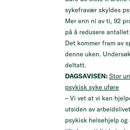
sykefravær skyldes ps
Mer enn ni av ti, 92 p
på å redusere antallet
Det kommer fram av s
denne uken. Undersøk
deltatt.
DAGSAVISEN:
Stor un
psykisk syke uføre
– Vi vet at vi kan hjel
utsiden av arbeidslive
psykisk helsehjelp og