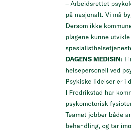
– Arbeidsrettet psykol
på nasjonalt. Vi må by
Dersom ikke kommunene
plagene kunne utvikle s
spesialisthelsetjeneste
DAGENS MEDISIN:
Fi
helsepersonell ved p
Psykiske lidelser er i 
I Fredrikstad har ko
psykomotorisk fysioter
Teamet jobber både amb
behandling, og tar imo