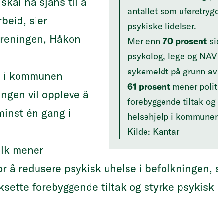
 skal ha sjans til å
antallet som uføretryg
beid, sier
psykiske lidelser.
oreningen, Håkon
Mer enn
70 prosent
sie
psykolog, lege og NAV 
sykemeldt på grunn av 
ud i kommunen
61 prosent
mener polit
ngen vil oppleve å
forebyggende tiltak og
minst én gang i
helsehjelp i kommune
Kilde: Kantar
olk mener
or å redusere psykisk uhelse i befolkningen, sv
rksette forebyggende tiltak og styrke psykisk 