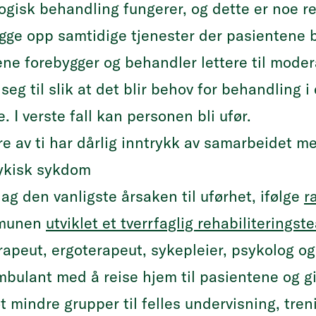
ogisk behandling fungerer, og dette er noe r
gge opp samtidige tjenester der pasientene b
 forebygger og behandler lettere til moderat
eg til slik at det blir behov for behandling i
. I verste fall kan personen bli ufør.
re av ti har dårlig inntrykk av samarbeidet 
sykisk sykdom
dag den vanligste årsaken til uførhet, ifølge
r
mmunen
utviklet et tverrfaglig rehabiliteringst
apeut, ergoterapeut, sykepleier, psykolog og
ulant med å reise hjem til pasientene og gir
t mindre grupper til felles undervisning, tren