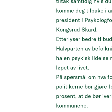
tiltak samtidig hvis du
komme deg tilbake i ar
president i Psykologf
Kongsrud Skard.
Etterlyser bedre tilb
Halvparten av befolkni
ha en psykisk lidelse 
løpet av livet.
På spørsmål om hva f
politikerne bør gjøre f
prosent, at de bør ive
kommunene.