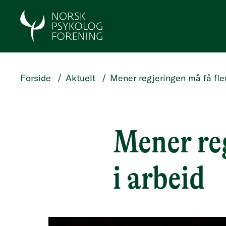
HOPP TIL HOVEDINNHOLD
Forside
/
Aktuelt
/
Mener regjeringen må få fler
Mener reg
i arbeid