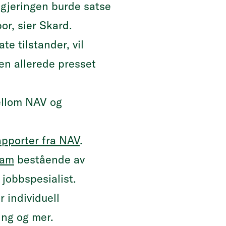
egjeringen burde satse
or, sier Skard.
e tilstander, vil
 en allerede presset
mellom NAV og
apporter fra NAV
.
eam
bestående av
 jobbspesialist.
 individuell
ing og mer.