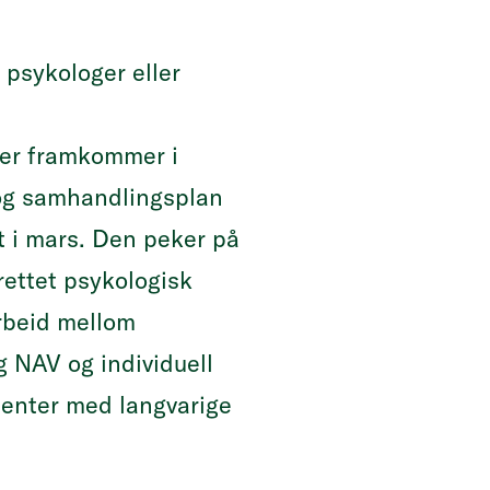
 psykologer eller
ner framkommer i
og samhandlingsplan
t i mars. Den peker på
rettet psykologisk
rbeid mellom
g NAV og individuell
ienter med langvarige