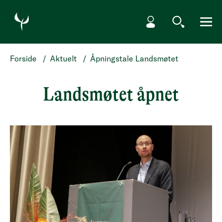
HOPP TIL HOVEDINNHOLD
Min side
Søk
Meny
Forside
/
Aktuelt
/
Åpningstale Landsmøtet
Landsmøtet åpnet