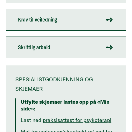
Krav til veiledning
Skriftlig arbeid
SPESIALISTGODKJENNING OG
SKJEMAER
Utfylte skjemaer lastes opp på «Min
side»:
Last ned
praksisattest for psykoterapi
Mal for
veiledningskontrakt
og mal for