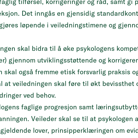
faglig tilførsel, korrigeringer og råd, samt g
leksjon. Det inngås en gjensidig standardkont
 gjøres løpende i veiledningstimene og gjenn
ningen skal bidra til å øke psykologens komp
er) gjennom utviklingsstøttende og korrigere
 skal også fremme etisk forsvarlig praksis og
l at veiledningen skal føre til økt bevissthe
ndringer ved behov.
logens faglige progresjon samt læringsutbytt
nningen. Veileder skal se til at psykologen a
jeldende lover, prinsipperklæringen om evi