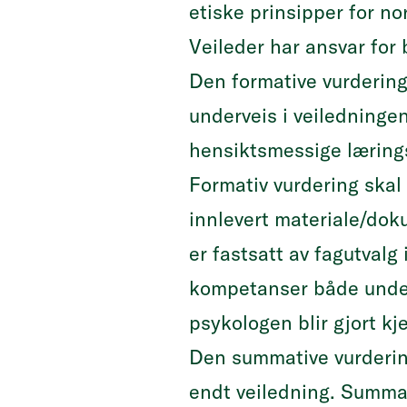
etiske prinsipper for no
Veileder har ansvar for
Den formative vurdering 
underveis i veiledninge
hensiktsmessige lærings
Formativ vurdering skal
innlevert materiale/do
er fastsatt av fagutvalg
kompetanser både underv
psykologen blir gjort kj
Den summative vurderin
endt veiledning. Summat