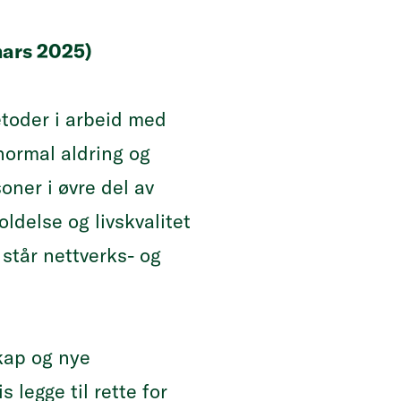
mars 2025)
toder i arbeid med
normal aldring og
ner i øvre del av
ldelse og livskvalitet
 står nettverks- og
skap og nye
 legge til rette for