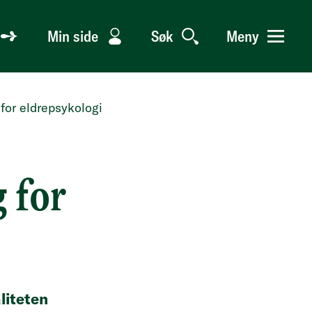
Min side
Søk
Meny
 for eldrepsykologi
g for
liteten