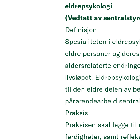
eldrepsykologi
(Vedtatt av sentralstyr
Definisjon
Spesialiteten i eldreps
eldre personer og dere
aldersrelaterte endring
livsløpet. Eldrepsykolog
til den eldre delen av b
pårørendearbeid sentra
Praksis
Praksisen skal legge til
ferdigheter, samt refleks