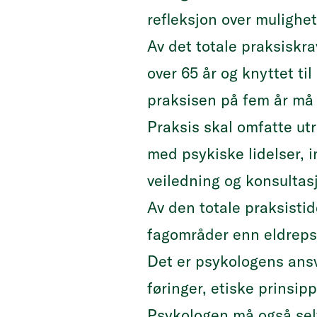
refleksjon over mulighe
Av det totale praksiskr
over 65 år og knyttet ti
praksisen på fem år må 
Praksis skal omfatte ut
med psykiske lidelser, i
veiledning og konsultas
Av den totale praksisti
fagområder enn eldreps
Det er psykologens ansv
føringer, etiske prinsi
Psykologen må også selv