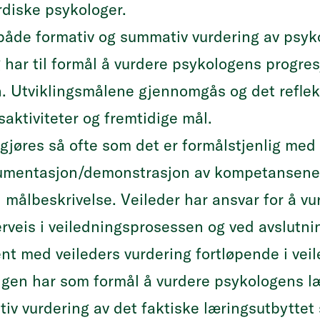
rdiske psykologer.
 både formativ og summativ vurdering av psy
har til formål å vurdere psykologens progres
n. Utviklingsmålene gjennomgås og det reflek
aktiviteter og fremtidige mål.
 gjøres så ofte som det er formålstjenlig med
kumentasjon/demonstrasjon av kompetansene 
 i målbeskrivelse. Veileder har ansvar for å 
eis i veiledningsprosessen og ved avslutnin
ent med veileders vurdering fortløpende i vei
gen har som formål å vurdere psykologens læ
iv vurdering av det faktiske læringsutbyttet 