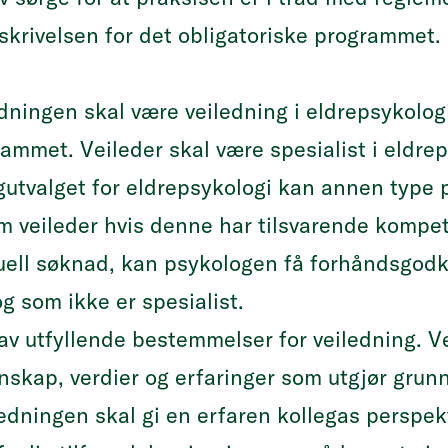
krivelsen for det obligatoriske programmet.
dningen skal være veiledning i eldrepsykologi
rammet. Veileder skal være spesialist i eldrep
agutvalget for eldrepsykologi kan annen type 
veileder hvis denne har tilsvarende kompeta
viduell søknad, kan psykologen få forhåndsgodk
g som ikke er spesialist.
av utfyllende bestemmelser for veiledning. V
skap, verdier og erfaringer som utgjør grunn
ledningen skal gi en erfaren kollegas perspe