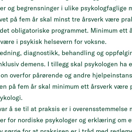
ter og begrensninger i ulike psykologfaglige 
avet på fem år skal minst tre årsverk være pr
l det obligatoriske programmet. Minimum ett å
være i psykisk helsevern for voksne.
redning, diagnostikk, behandling og oppfølgi
nklusiv demens. I tillegg skal psykologen ha 
jon overfor pårørende og andre hjelpeinstans
den på fem år skal minimum ett årsverk være 
ykologi.
ar å se til at praksis er i overensstemmels
pper for nordiske psykologer og erklæring om 
 sørge for at praksisen er i tråd med regleme