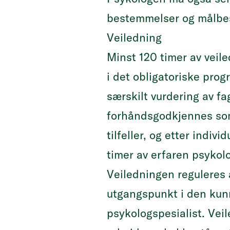
bestemmelser og målbes
Veiledning
Minst 120 timer av veile
i det obligatoriske prog
særskilt vurdering av f
forhåndsgodkjennes som 
tilfeller, og etter indi
timer av erfaren psykolo
Veiledningen reguleres 
utgangspunkt i den kunn
psykologspesialist. Vei