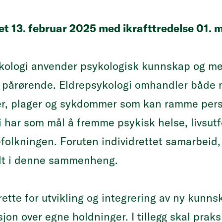
et 13. februar 2025 med ikrafttredelse 01. 
ykologi anvender psykologisk kunnskap og me
s pårørende. Eldrepsykologi omhandler både 
er, plager og sykdommer som kan ramme perso
i har som mål å fremme psykisk helse, livsutfo
efolkningen. Foruten individrettet samarbeid,
lt i denne sammenheng.
 rette for utvikling og integrering av ny kunn
jon over egne holdninger. I tillegg skal praksis