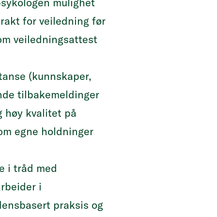
i psykologen mulighet
rakt for veiledning før
om veiledningsattest
etanse (kunnskaper,
nde tilbakemeldinger
 høy kvalitet på
t om egne holdninger
e i tråd med
rbeider i
densbasert praksis og