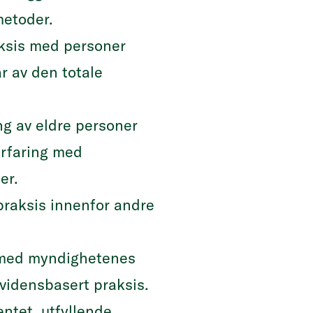
metoder.
aksis med personer
r av den totale
ng av eldre personer
erfaring med
er.
praksis innenfor andre
e med myndighetenes
evidensbasert praksis.
ntet, utfyllende