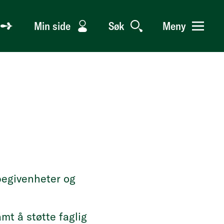
Min side
Søk
Meny
begivenheter og
mt å støtte faglig