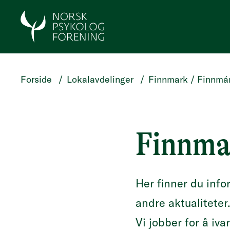
HOPP TIL HOVEDINNHOLD
Forside
/
Lokalavdelinger
/
Finnmark / Finnmá
Finnma
Her finner du inf
andre aktualiteter
Vi jobber for å iv