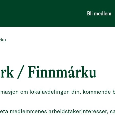
Bli medlem
rku
rk / Finnmárku
ormasjon om lokalavdelingen din, kommende 
.
areta medlemmenes arbeidstakerinteresser, sa