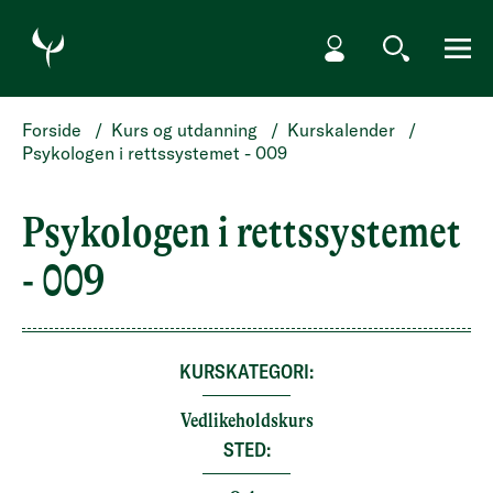
HOPP TIL HOVEDINNHOLD
Min side
Søk
Meny
Forside
/
Kurs og utdanning
/
Kurskalender
/
Psykologen i rettssystemet - 009
Psykologen i rettssystemet
- 009
KURSKATEGORI:
Vedlikeholdskurs
STED: