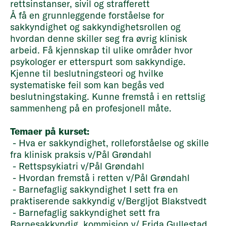
rettsinstanser, sivil og strafferett
Å få en grunnleggende forståelse for
sakkyndighet og sakkyndighetsrollen og
hvordan denne skiller seg fra øvrig klinisk
arbeid. Få kjennskap til ulike områder hvor
psykologer er etterspurt som sakkyndige.
Kjenne til beslutningsteori og hvilke
systematiske feil som kan begås ved
beslutningstaking. Kunne fremstå i en rettslig
sammenheng på en profesjonell måte.
Temaer på kurset:
-
Hva er sakkyndighet, rolleforståelse og skille
fra klinisk praksis v/Pål Grøndahl
- Rettspsykiatri v/Pål Grøndahl
- Hvordan fremstå i retten v/Pål Grøndahl
-
Barnefaglig sakkyndighet I sett fra en
praktiserende sakkyndig v/
Bergljot Blakstvedt
- Barnefaglig sakkyndighet sett fra
Barnesakkyndig kommisjon v/ Frida Gullestad