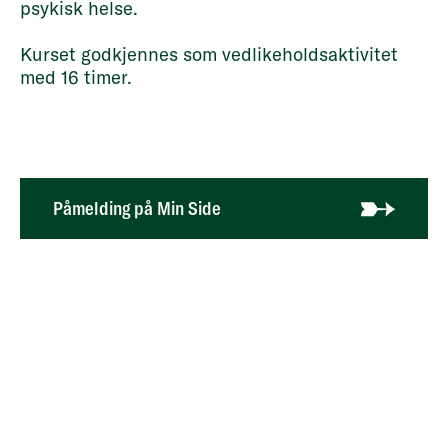
psykisk helse.
Kurset godkjennes som vedlikeholdsaktivitet
med 16 timer.
Logg inn på Min side for påmelding til Psykologen i ret
Påmelding på Min Side