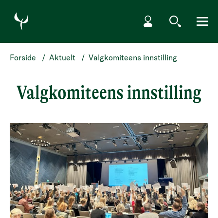
HOPP TIL HOVEDINNHOLD
Min side
Søk
Meny
Forside
/
Aktuelt
/
Valgkomiteens innstilling
Valgkomiteens innstilling