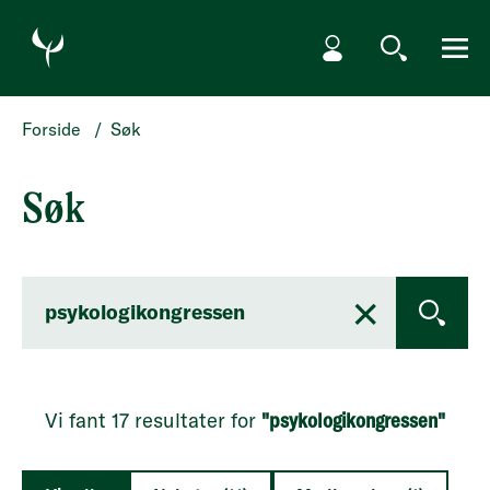
HOPP TIL SØKERESULTATER
Min side
Søk
Meny
Forside
/
Søk
Søk
×
OPPDAT
Vi fant 17 resultater for
"psykologikongressen"