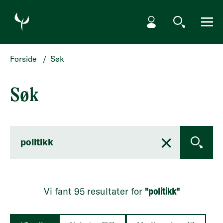
HOPP TIL SØKERESULTATER
Min side
Søk
Meny
Forside
/
Søk
Søk
×
OPPDAT
Vi fant 95 resultater for
"politikk"