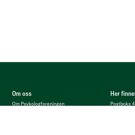
Om oss
Her finne
Om Psykologforeningen
Postboks 4
Personvern
Besøksadr