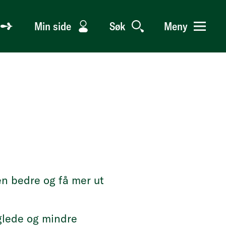
Min side
Søk
Meny
en bedre og få mer ut
eglede og mindre