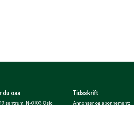
r du oss
Tidsskrift
19 sentrum, N-0103 Oslo
Annonser og abonnement:
esse
Kirkegata 2, 0153 Oslo
Psykologtidsskriftet.no
Ledige psykologstillinger