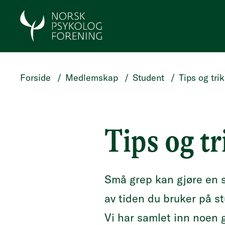
HOPP TIL HOVEDINNHOLD
Forside
/
Medlemskap
/
Student
/
Tips og tri
Tips og tr
Små grep kan gjøre en s
av tiden du bruker på s
Vi har samlet inn noen g