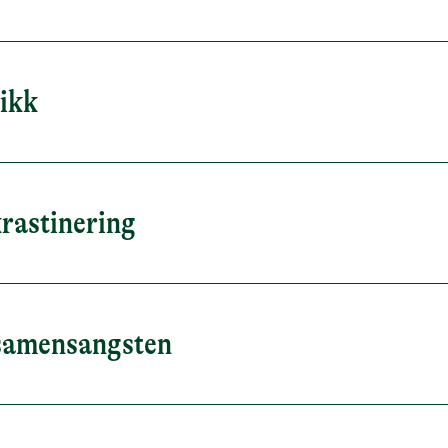
nikk
krastinering
ksamensangsten