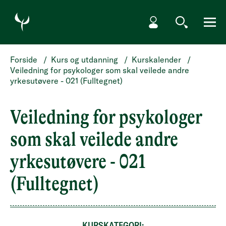
HOPP TIL HOVEDINNHOLD
Min side
Søk
Meny
Forside
/
Kurs og utdanning
/
Kurskalender
/
Veiledning for psykologer som skal veilede andre
yrkesutøvere - 021 (Fulltegnet)
Veiledning for psykologer
som skal veilede andre
yrkesutøvere - 021
(Fulltegnet)
KURSKATEGORI: