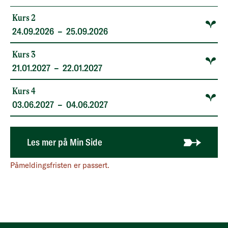
Kurs 2
24.09.2026
–
25.09.2026
Kurs 3
21.01.2027
–
22.01.2027
Kurs 4
03.06.2027
–
04.06.2027
Logg inn på Min side for mer informasjon om Veilednin
Les mer på Min Side
Påmeldingsfristen er passert.