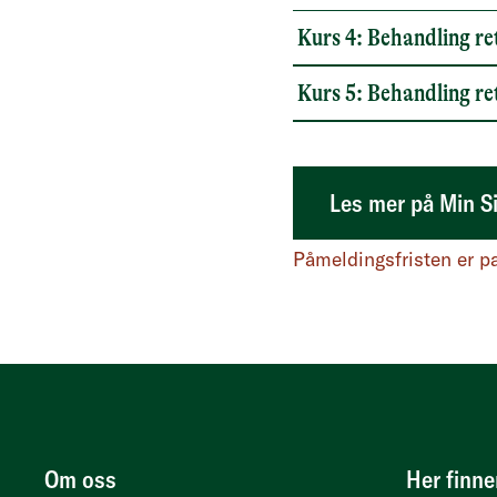
Kurs 4: Behandling re
Kurs 5: Behandling r
Logg inn på Min s
Les mer på Min S
Påmeldingsfristen er pa
Om oss
Her finne