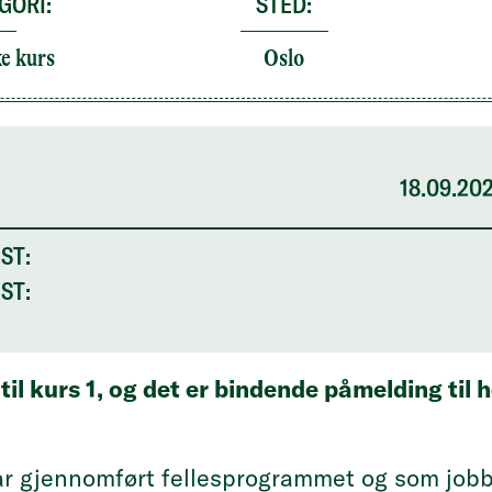
GORI:
STED:
ke kurs
Oslo
18.09.20
ST:
ST:
til kurs 1, og det er bindende påmelding til
r gjennomført fellesprogrammet og som jobber