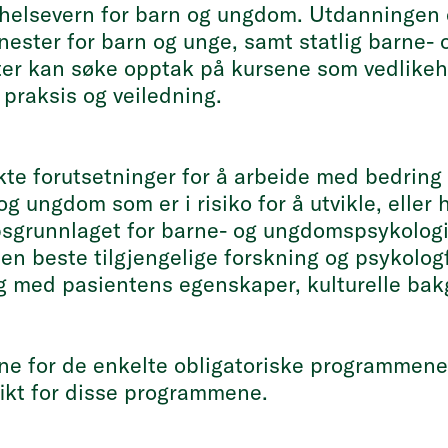
k helsevern for barn og ungdom. Utdanningen 
ester for barn og unge, samt statlig barne- o
ter kan søke opptak på kursene som vedlikeho
il praksis og veiledning.
te forutsetninger for å arbeide med bedring 
og ungdom som er i risiko for å utvikle, eller
psgrunnlaget for barne- og ungdomspsykologi
en beste tilgjengelige forskning og psykolog
 med pasientens egenskaper, kulturelle bak
ne for de enkelte obligatoriske programmene 
fikt for disse programmene.