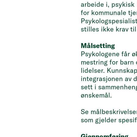
arbeide i, psykis
for kommunale tjen
Psykologspesialis
stilles ikke krav t
Målsetting
Psykologene får øk
mestring for barn 
lidelser. Kunnska
integrasjonen av d
sett i sammenheng
ønskemål.
Se målbeskrivelse
som gjelder spesi
Gjennomføring