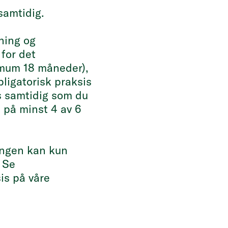
samtidig.
dning og
 for det
imum 18 måneder),
ligatorisk praksis
s samtidig som du
s på minst 4 av 6
ningen kan kun
 Se
is på våre