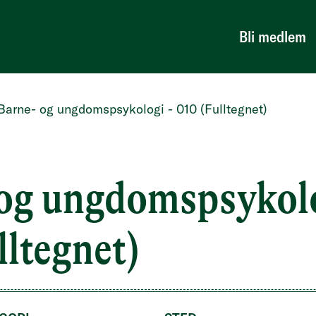
Bli medlem
Barne- og ungdomspsykologi - 010 (Fulltegnet)
og ungdomspsykolo
lltegnet)