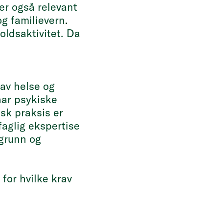
er også relevant
g familievern.
ldsaktivitet. Da
av helse og
 har psykiske
sk praksis er
faglig ekspertise
grunn og
for hvilke krav