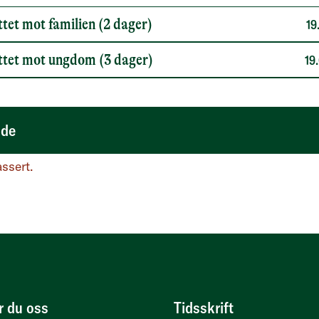
ttet mot familien (2 dager)
19
ettet mot ungdom (3 dager)
19
ide for mer informasjon om Barne- og ungdomspsykolo
ide
ssert.
r du oss
Tidsskrift