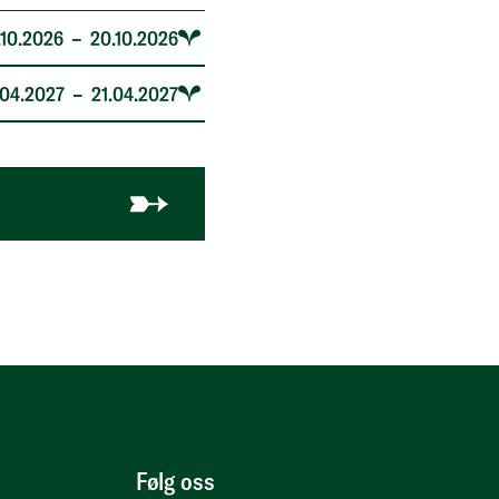
.10.2026
–
20.10.2026
.04.2027
–
21.04.2027
gi - 010 (Fulltegnet) (fra 18.09.2025 til 21.04.202
Følg oss