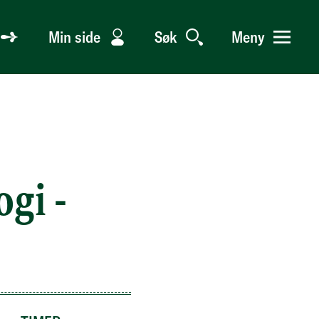
Min side
Søk
Meny
gi -