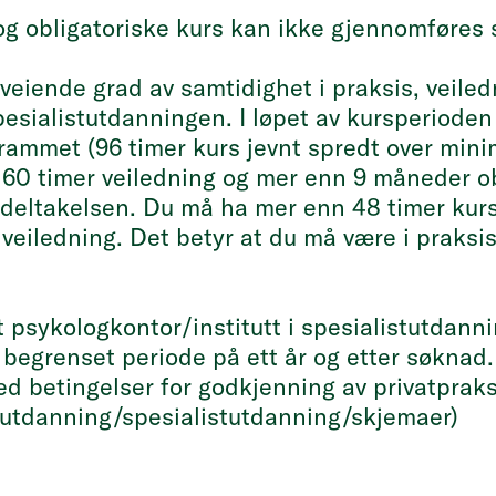
og obligatoriske kurs kan ikke gjennomføres 
erveiende grad av samtidighet i praksis, veile
pesialistutdanningen. I løpet av kursperioden
grammet (96 timer kurs jevnt spredt over min
60 timer veiledning og mer enn 9 måneder ob
deltakelsen. Du må ha mer enn 48 timer kur
r veiledning. Det betyr at du må være i praksi
t psykologkontor/institutt i spesialistutdan
begrenset periode på ett år og etter søknad.
 betingelser for godkjenning av privatpraks
g utdanning/spesialistutdanning/skjemaer)