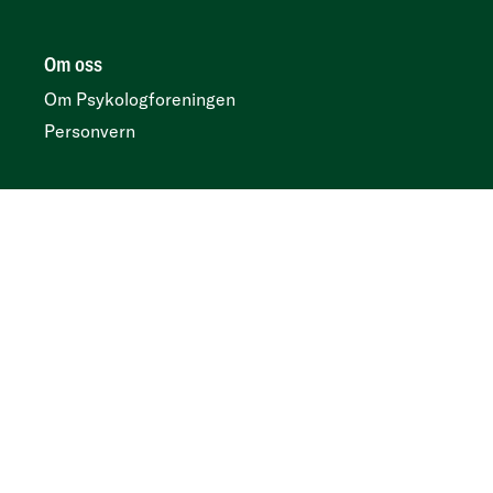
Om oss
Om Psykologforeningen
Personvern
Her finner du oss
Postboks 419 sentrum, N-0103 Oslo
Besøksadresse
Kirkegata 2, 0153 Oslo
Tidsskrift
Annonser og abonnement:
Psykologtidsskriftet.no
Ledige psykologstillinger