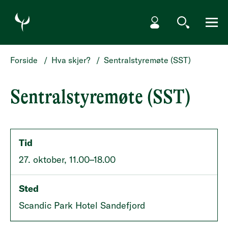
HOPP TIL HOVEDINNHOLD
Min side
Søk
Meny
Forside
/
Hva skjer?
/
Sentralstyremøte (SST)
Sentralstyremøte (SST)
Tid
27. oktober, 11.00–18.00
Sted
Scandic Park Hotel Sandefjord