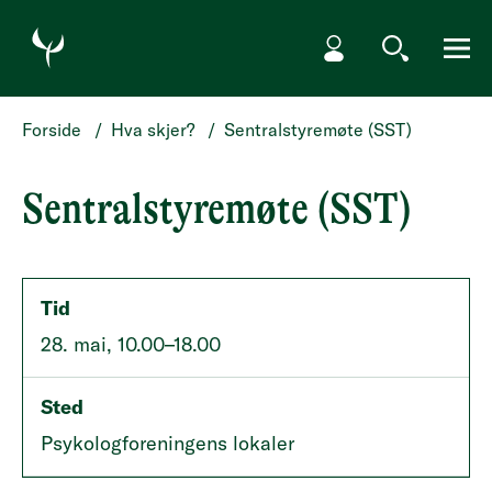
HOPP TIL HOVEDINNHOLD
Min side
Søk
Meny
Forside
/
Hva skjer?
/
Sentralstyremøte (SST)
Sentralstyremøte (SST)
Tid
28. mai, 10.00–18.00
Sted
Psykologforeningens lokaler