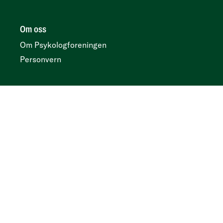
Om oss
Om Psykologforeningen
Personvern
Her finner du oss
Postboks 419 sentrum, N-0103 Oslo
Besøksadresse
Kirkegata 2, 0153 Oslo
Tidsskrift
Annonser og abonnement:
Psykologtidsskriftet.no
Ledige psykologstillinger