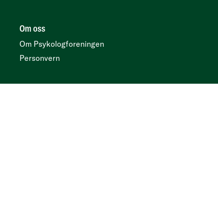
Om oss
Om Psykologforeningen
Personvern
Her finner du oss
Postboks 419 sentrum, N-0103 Oslo
Besøksadresse
Kirkegata 2, 0153 Oslo
Tidsskrift
Annonser og abonnement:
Psykologtidsskriftet.no
Ledige psykologstillinger