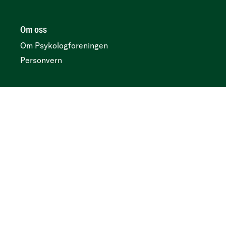
Om oss
Om Psykologforeningen
Personvern
Her finner du oss
Postboks 419 sentrum, N-0103 Oslo
Besøksadresse
Kirkegata 2, 0153 Oslo
Tidsskrift
Annonser og abonnement:
Psykologtidsskriftet.no
Ledige psykologstillinger