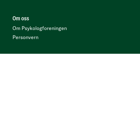
Om oss
Om Psykologforeningen
Personvern
Her finner du oss
Postboks 419 sentrum, N-0103 Oslo
Besøksadresse
Kirkegata 2, 0153 Oslo
Tidsskrift
Annonser og abonnement:
Psykologtidsskriftet.no
Ledige psykologstillinger