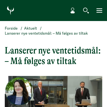
HOPP TIL HOVEDINNHOLD
Min side
Søk
Meny
Forside
/
Aktuelt
/
Lanserer nye ventetidsmål: – Må følges av tiltak
Lanserer nye ventetidsmål:
– Må følges av tiltak