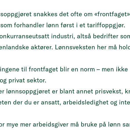
nsoppgjøret snakkes det ofte om «frontfaget
som forhandler lønn først i et tariffoppgjør.
onkurranseutsatt industri, altså bedrifter so
nlandske aktører. Lønnsveksten her må hold
ngene til frontfaget blir en norm – men ikke e
og privat sektor.
r lønnsoppgjøret er blant annet prisvekst, k
ten der du er ansatt, arbeidsledighet og int
 mye mer arbeidsgiver må bruke på lønn sam