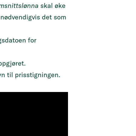
msnittslønna
skal øke
 nødvendigvis det som
gsdatoen for
ppgjøret.
 til prisstigningen.