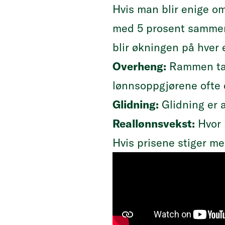
Hvis man blir enige o
med 5 prosent sammenl
blir økningen på hver 
Overheng:
Rammen tar
lønnsoppgjørene ofte e
Glidning:
Glidning er 
Reallønnsvekst:
Hvor m
Hvis prisene stiger me