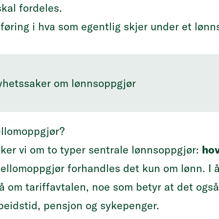
kal fordeles.
nføring i hva som egentlig skjer under et lønn
yhetssaker om lønnsoppgjør
ellomoppgjør?
kker vi om to typer sentrale lønnsoppgjør:
ho
 mellomoppgjør forhandles det kun om lønn. I 
å om tariffavtalen, noe som betyr at det ogs
eidstid, pensjon og sykepenger.