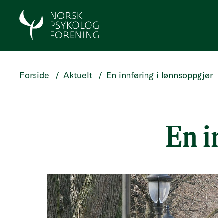
HOPP TIL HOVEDINNHOLD
Forside
/
Aktuelt
/
En innføring i lønnsoppgjør
En i