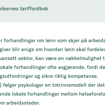
kernes tariffordbok
er forhandlinger om lønn som skjer på arbeid
sgiver blir enige om hvordan lønn skal fordele
uansett sektor, kan være en nøkkelmulighet ti
lokale forhandlinger ofte avgjørende, fordi d
gsutfordringer og sikre riktig kompetanse.
 følger psykologer en totrinnsmodell der det
nde lokale forhandlinger mellom helseforet
om arbeidssteder.