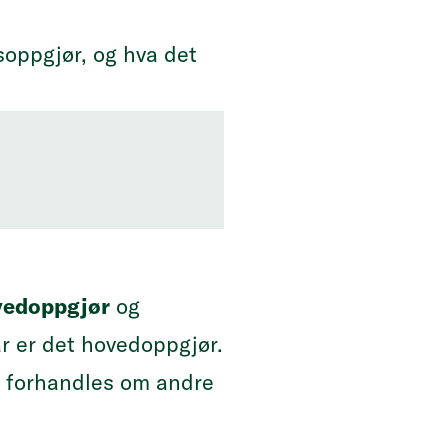
soppgjør, og hva det
vedoppgjør
og
år er det hovedoppgjør.
å forhandles om andre