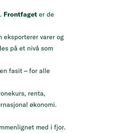
».
Frontfaget
er de
m eksporterer varer og
es på et nivå som
n fasit – for alle
ronekurs, renta,
ernasjonal økonomi.
menlignet med i fjor.