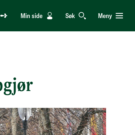
Min side
Søk
Meny
pgjør