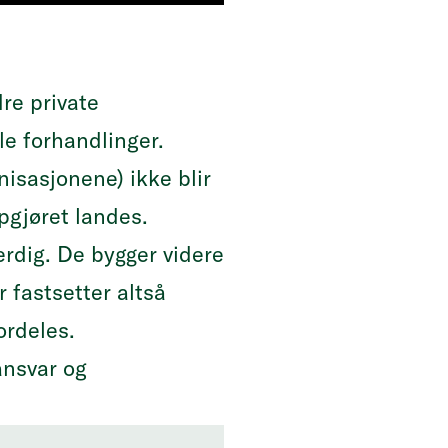
dre private
le forhandlinger.
isasjonene) ikke blir
ppgjøret landes.
erdig. De bygger videre
 fastsetter altså
rdeles.
ansvar og