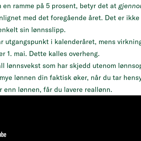
m en ramme på 5 prosent, betyr det at
gjenno
ignet med det foregående året. Det er ikke
enkelt sin lønnsslipp.
 utgangspunkt i kalenderåret, mens virknin
r 1. mai. Dette kalles overheng.
all lønnsvekst som har skjedd utenom lønnso
ye lønnen din faktisk øker, når du tar hensyn
r enn lønnen, får du lavere reallønn.