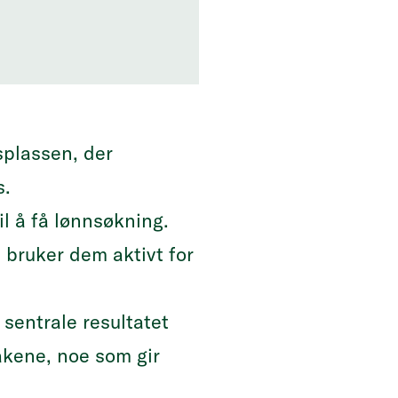
splassen, der
s.
l å få lønnsøkning.
e bruker dem aktivt for
 sentrale resultatet
akene, noe som gir