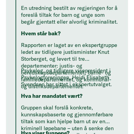
En utredning bestilt av regjeringen for å
foreslå tiltak for barn og unge som
begår gjentatt eller alvorlig kriminalitet.
Hvem står bak?
Rapporten er laget av en ekspertgruppe
ledet av tidligere justisminister Knut
Storberget, og levert til tre
departementer: justis- og
Psykolog, og tidligere visepresident i
beredskapsdepartementet, barne- og
Psykologforeningen, Heidi Elisabeth
familiedepartementet, og kommunal-
Svendsen har sittet i ekspertutvalget.
og distriksdepartementet.
Hva har mandatet vært?
Gruppen skal forslå konkrete,
kunnskapsbaserte og gjennomførbare
tiltak som kan hjelpe barn ut av en
kriminell løpebane – uten å senke den
Hva viser funnene?