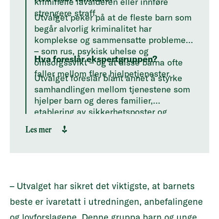
kriminelle lavalderen eller innføre
strengere straff.
Utvalget peker på at de fleste barn som
begår alvorlig kriminalitet har
komplekse og sammensatte problemer
– som rus, psykisk uhelse og
Hva foreslår ekspertgruppen?
omsorgssvikt – og at disse barna ofte
faller mellom flere hjelpetjenester.
Utvalget foreslår blant annet å styrke
samhandlingen mellom tjenestene som
hjelper barn og deres familier,
etablering av sikkerhetsposter og
styrket rusbehandling, utvidelse av
Les mer
multisystemiske tiltak, bedre
samordning, og at barnevernet skal ha
koordinerende ansvar for oppfølgingen.
– Utvalget har sikret det viktigste, at barnets
beste er ivaretatt i utredningen, anbefalingene
og lovforslagene. Denne gruppa barn og unge