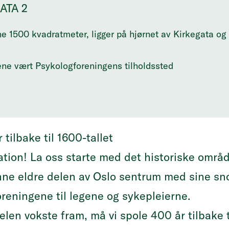
ATA 2
e 1500 kvadratmeter, ligger på hjørnet av Kirkegata og
rene vært Psykologforeningens tilholdssted
ommer blant annet et atrium og møterom med navn som
1840, ligger i en av de opprinnelige gatene fra Christian
Bankplassen til Stortorvet og fungerte på 1800-tallet 
 tilbake til 1600-tallet
cation! La oss starte med det historiske omr
enne eldre delen av Oslo sentrum med sine snor
oreningene til legene og sykepleierne.
elen vokste fram, må vi spole 400 år tilbake