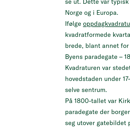
se ut. Dette var typis
Norge og i Europa.
Ifølge
oppdagkvadratu
kvadratformede kvarta
brede, blant annet for
Byens paradegate – 18
Kvadraturen var stedet
hovedstaden under 17-
selve sentrum.
På 1800-tallet var Ki
paradegate der borge
seg utover gatebildet 