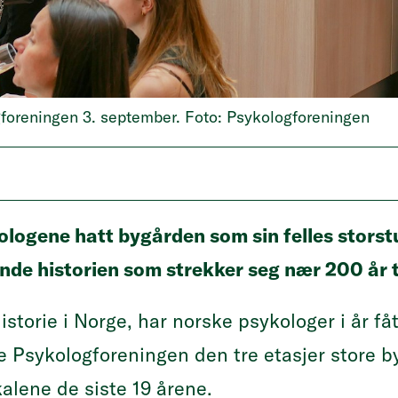
gforeningen 3. september. Foto: Psykologforeningen
kologene hatt bygården som sin felles storst
de historien som strekker seg nær 200 år t
storie i Norge, har norske psykologer i år fåt
Psykologforeningen den tre etasjer store by
okalene de siste 19 årene.