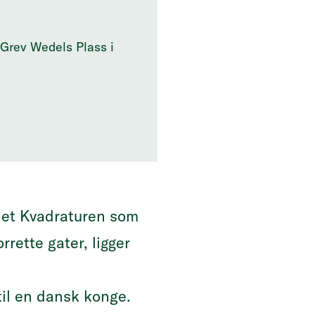
 Grev Wedels Plass i
 Schjelderup og Grinde
 kvarts byplan fra 1624
som byens paradegate
ådet Kvadraturen som
rette gater, ligger
 til en dansk konge.