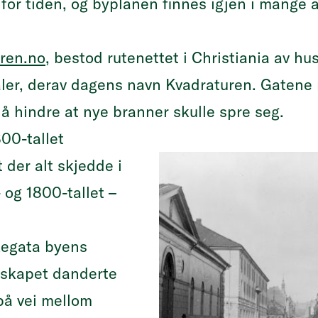
k for tiden, og byplanen finnes igjen i mange 
ren.no
, bestod rutenettet i Christiania av hus
ler, derav dagens navn Kvadraturen. Gatene 
 å hindre at nye branner skulle spre seg.
00-tallet
 der alt skjedde i
 og 1800-tallet –
rkegata byens
rskapet danderte
på vei mellom