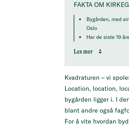
FAKTA OM KIRKEG
Bygården, med sin
Oslo
Har de siste 19 å
De tre etasjene r
Les mer
Bygget som er fra 
Kirkegata går fra 
Kvadraturen – vi spoler
Location, location, lo
bygården ligger i. I d
blant andre også fagf
For å vite hvordan byd