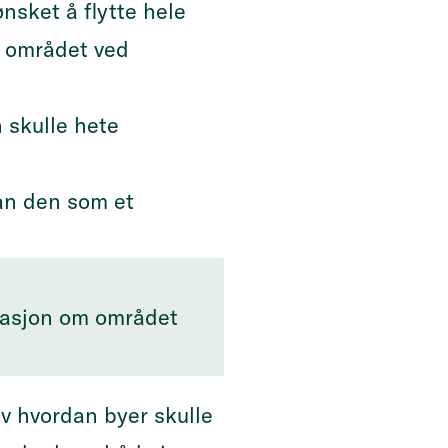
nsket å flytte hele
å området ved
n skulle hete
han den som et
masjon om området
av hvordan byer skulle